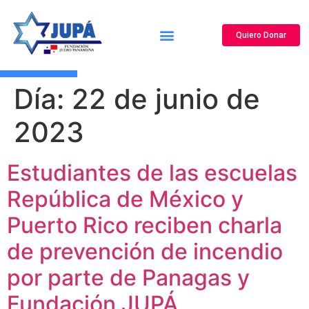
Quiero Donar
Canal de Reportes y Denuncias
¿Quiénes Somos?
Nuestros Programas
Centro de Noticias
Centro de Información
Día:
22 de junio de
2023
Estudiantes de las escuelas
República de México y
Puerto Rico reciben charla
de prevención de incendio
por parte de Panagas y
Fundación JUPÁ