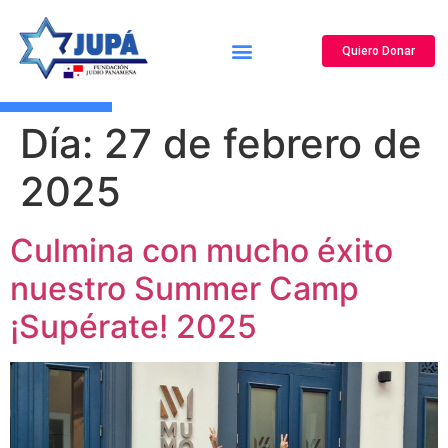
Quiero Donar
Canal de Reportes y Denuncias
¿Quiénes Somos?
Nuestros Programas
Centro de Noticias
Centro de Información
Día:
27 de febrero de
2025
Culmina con mucho éxito
nuestro Summer Camp
¡Supérate! 2025