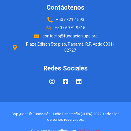
Contáctenos
+507 321-1593
+507 6979-9815
contacto@fundacionjupa.org
Plaza Edison 5to piso, Panamá, R.P. Apdo 0831-
02727
Redes Sociales
Copyright © Fundación Judío Panameña (JUPA) 2022. todos los
derechos reservados.
Sitio web desarrollado por
EwebPanama