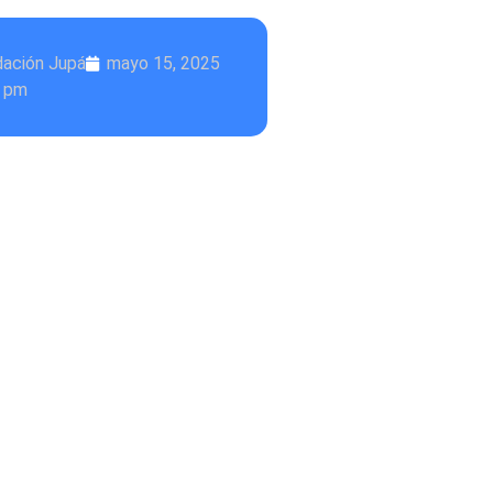
dación Jupá
mayo 15, 2025
4 pm