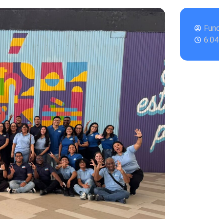
Fun
6:0