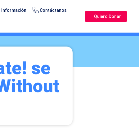
 Información
Contáctanos
Quiero Donar
te! se
Without