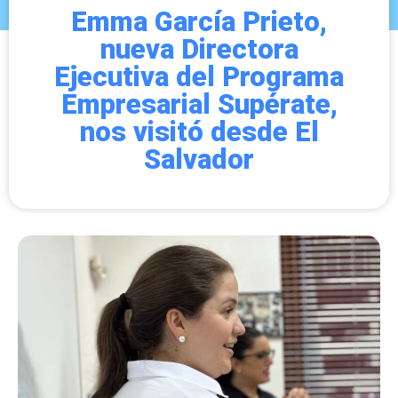
Emma García Prieto,
nueva Directora
Ejecutiva del Programa
Empresarial Supérate,
nos visitó desde El
Salvador