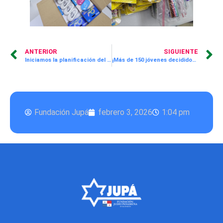
ANTERIOR
SIGUIENTE
Iniciamos la planificación del año escolar con el equipo docente de ¡Supérate! JUPÁ
¡Más de 150 jóvenes decididos a transformar su futuro a través de la cocina!
Fundación Jupá
febrero 3, 2026
1:04 pm