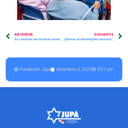
ANTERIOR
SIGUIENTE
Se realizan las evaluaciones del programa Aprende Divirtiéndote
¡Vemos el desempeño exitoso de nuestros estudiantes del Técnico Superior en Artes Culinarias!
Fundación Jupá
diciembre 5, 2025
8:37 pm