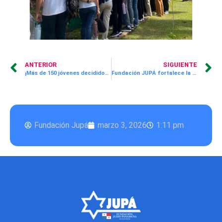
ANTERIOR
SIGUIENTE
¡Más de 150 jóvenes decididos a transformar su futuro a través de la cocina!
Fundación JUPÁ fortalece la labor de los docentes participantes del programa Aprende Divirtiéndote
Fundación Jupá
marzo 3, 2026
1:11 pm