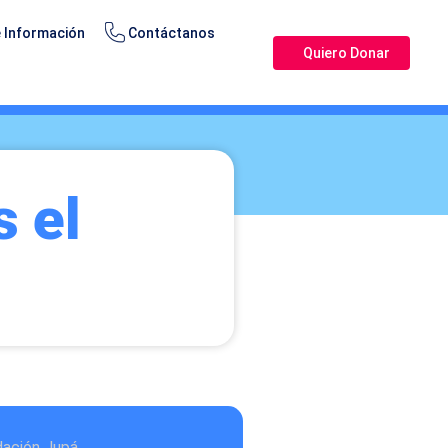
 Información
Contáctanos
Quiero Donar
 el
dación Jupá