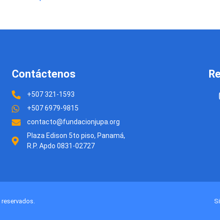
Contáctenos
Re
+507 321-1593
+507 6979-9815
contacto@fundacionjupa.org
Plaza Edison 5to piso, Panamá,
R.P. Apdo 0831-02727
 reservados.
Si