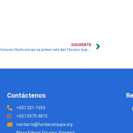
SIGUIENTE
Nuestros futuros Chefs inician su primer año del Técnico Superior en Artes Culinarias
Contáctenos
Re
+507 321-1593
+507 6979-9815
contacto@fundacionjupa.org
Plaza Edison 5to piso, Panamá,