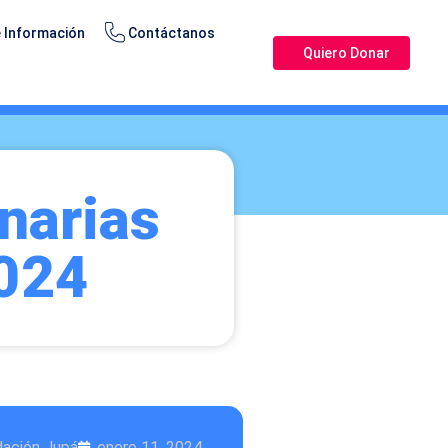
 Información
Contáctanos
Quiero Donar
narias
2024
dación Jupá
enero 11, 2024