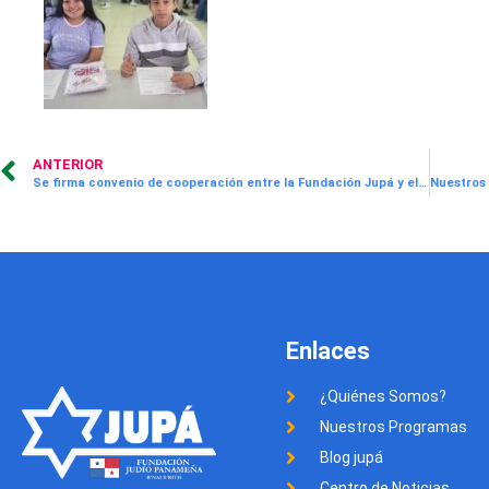
ANTERIOR
Se firma convenio de cooperación entre la Fundación Jupá y el Instituto Técnico Superior Especializado
Enlaces
¿Quiénes Somos?
Nuestros Programas
Blog jupá
Centro de Noticias