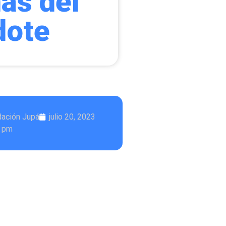
ñas del
dote
dación Jupá
julio 20, 2023
6 pm