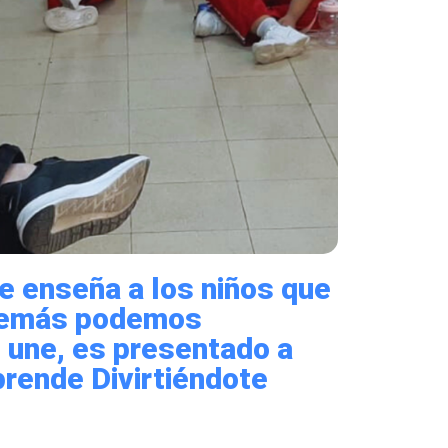
le enseña a los niños que
 demás podemos
 une, es presentado a
prende Divirtiéndote