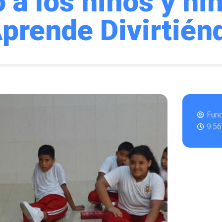
 a los niños y ni
prende Divirtién
Fun
9:5