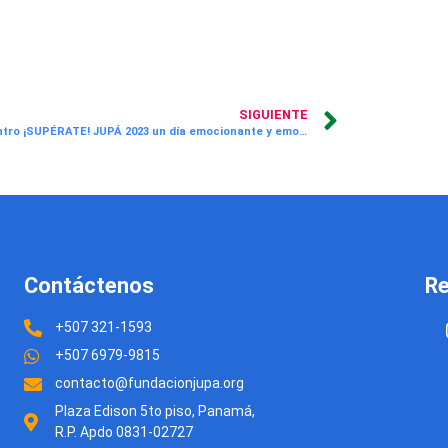
SIGUIENTE
Reencuentro ¡SUPÉRATE! JUPÁ 2023 un día emocionante y emotivo junto a antiguos participantes y amigos de nuestro programa
Contáctenos
Re
+507 321-1593
+507 6979-9815
contacto@fundacionjupa.org
Plaza Edison 5to piso, Panamá,
R.P. Apdo 0831-02727