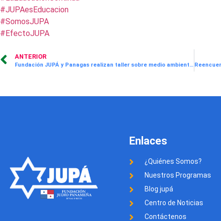
#JUPAesEducacion
#SomosJUPA
#EfectoJUPA
ANTERIOR
Fundación JUPÁ y Panagas realizan taller sobre medio ambiente, uso correcto de los desechos y huella hídrica en el Instituto Comercial Panamá
Enlaces
¿Quiénes Somos?
Nuestros Programas
Blog jupá
Centro de Noticias
Contáctenos