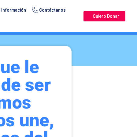
 Información
Contáctanos
Quiero Donar
ue le
 de ser
emos
os une,