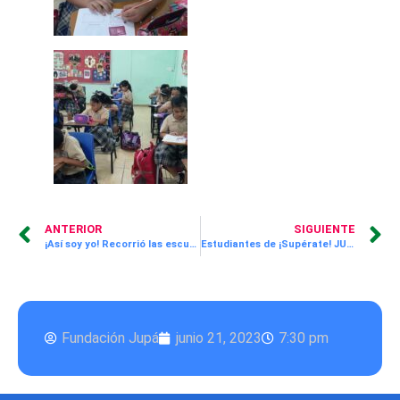
ANTERIOR
SIGUIENTE
¡Así soy yo! Recorrió las escuelas donde llevamos a cabo nuestro programa “Aprende Divirtiéndote”
Estudiantes de ¡Supérate! JUPÁ reciben mentorías por parte de trabajadores de Dell que pertenecen al programa Woman in Action.
Fundación Jupá
junio 21, 2023
7:30 pm