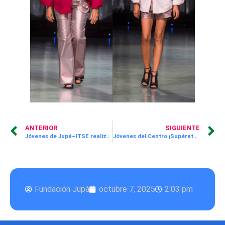
ANTERIOR
SIGUIENTE
Jóvenes de Jupá–ITSE realizan prácticas profesionales en España
Jóvenes del Centro ¡Supérate! JUPÁ se certifican oficialmente en Microsoft Excel
Fundación Jupá
octubre 7, 2025
2:03 pm