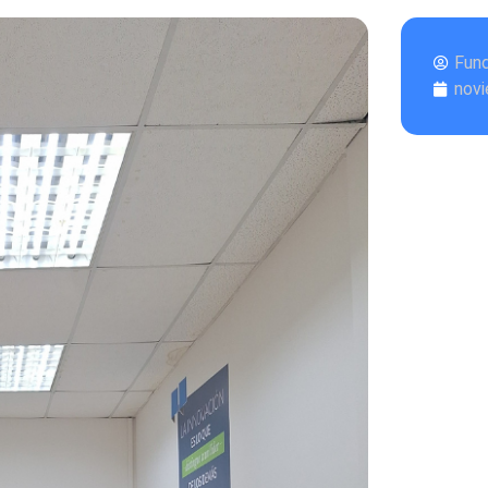
Fun
novi