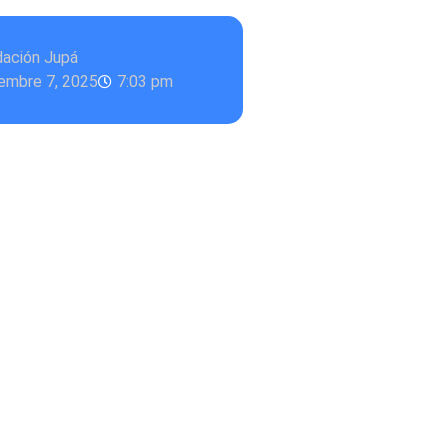
dación Jupá
embre 7, 2025
7:03 pm