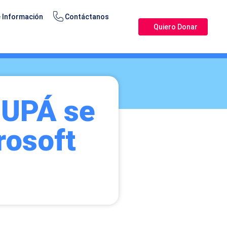
 Información
Contáctanos
Quiero Donar
JUPÁ se
rosoft