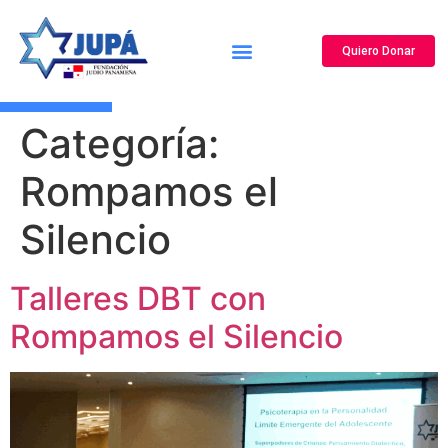
Quiero Donar
Canal de Reportes y Denuncias
¿Quiénes Somos?
Nuestros Programas
Centro de Noticias
Centro de Información
Categoría:
Rompamos el
Silencio
Talleres DBT con
Rompamos el Silencio