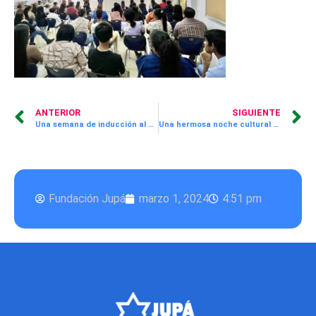
ANTERIOR
SIGUIENTE
Una semana de inducción al programa Aprende Divirtiéndote para escuelas participantes
Una hermosa noche cultural con nuestros Freshmen de ¡Supérate! JUPÁ, viendo el musical “In The Heights” presentado por Magen David Academy
Fundación Jupá
marzo 1, 2024
4:51 pm